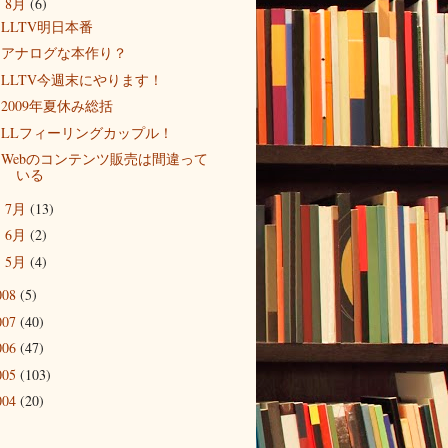
8月
(6)
▼
LLTV明日本番
アナログな本作り？
LLTV今週末にやります！
2009年夏休み総括
LLフィーリングカップル！
Webのコンテンツ販売は間違って
いる
7月
(13)
►
6月
(2)
►
5月
(4)
►
008
(5)
007
(40)
006
(47)
005
(103)
004
(20)