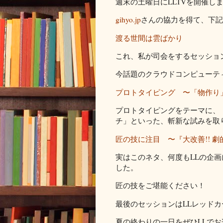
週末の土曜日にLLTVを開催し
gihyo.jp
さんの協力を得て、下記
渡る世間は雲ばかり
これ、私が司会をするセッションで
今話題のクラウドコンピューテ
プロトタイピング 〜「物作り
プロトタイピングをテーマに、
チ」といった、斬新な試みを取
匠の技に注目 〜『大改善!! 
実はこのネタ、何度もLLの企
した。
匠の技をご堪能ください！
最後のセッションはLLレッド
夏の終わりの一日をぜひLLで