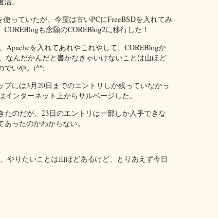
復活。
erverを使っていたが、今度は古いPCにFreeBSDを入れてみ
REBlogも念願のCOREBlog2に移行した！
Plone、Apacheを入れてあれやこれやして、COREBlogか
移して、なんだかんだと書かなきゃいけないことは山ほど
いや。(^^;
ップには3月20日までのエントリしか残っていなかっ
リはインターネット上からサルベージした。
きたのだが、23日のエントリは一部しか入手できな
てあったのかわからない。
だし、やりたいことは山ほどあるけど、とりあえず今日