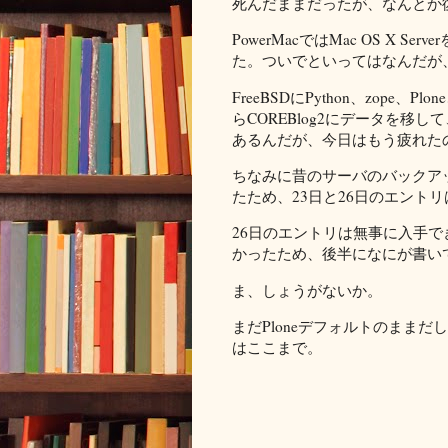
死んだままだったが、なんとか
PowerMacではMac OS X S
た。ついでといってはなんだが、CO
FreeBSDにPython、zope、
らCOREBlog2にデータを
あるんだが、今日はもう疲れたので
ちなみに昔のサーバのバックア
たため、23日と26日のエント
26日のエントリは無事に入手で
かったため、後半になにが書い
ま、しょうがないか。
まだPloneデフォルトのまま
はここまで。