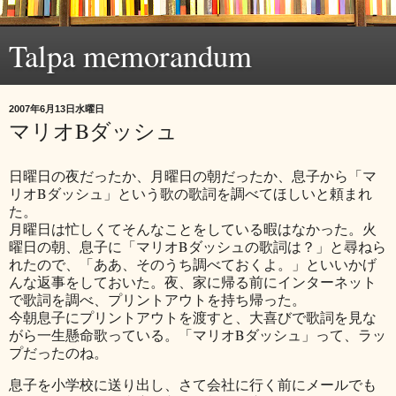
Talpa memorandum
2007年6月13日水曜日
マリオBダッシュ
日曜日の夜だったか、月曜日の朝だったか、息子から「マ
リオBダッシュ」という歌の歌詞を調べてほしいと頼まれ
た。
月曜日は忙しくてそんなことをしている暇はなかった。火
曜日の朝、息子に「マリオBダッシュの歌詞は？」と尋ねら
れたので、「ああ、そのうち調べておくよ。」といいかげ
んな返事をしておいた。夜、家に帰る前にインターネット
で歌詞を調べ、プリントアウトを持ち帰った。
今朝息子にプリントアウトを渡すと、大喜びで歌詞を見な
がら一生懸命歌っている。「マリオBダッシュ」って、ラッ
プだったのね。
息子を小学校に送り出し、さて会社に行く前にメールでも